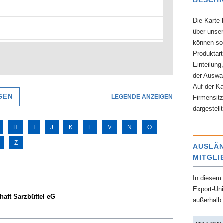
BESCHR
Die Karte 
über unse
können so
Produktart
Einteilung
der Auswa
Auf der Ka
GEN
LEGENDE ANZEIGEN
Firmensitz
dargestellt
H
I
J
K
L
M
N
O
Z
AUSLÄN
MITGL
In diesem 
Export-Uni
haft Sarzbüttel eG
außerhalb