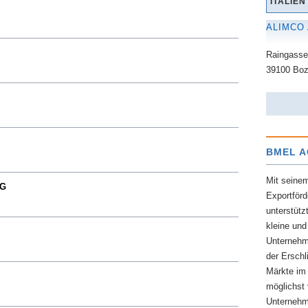
ITALIEN
ALIMCO
Raingasse
39100 Bo
BMEL 
Mit seine
HG
Exportför
unterstüt
kleine und
Unternehm
der Erschl
Märkte im
möglichst 
Unternehm