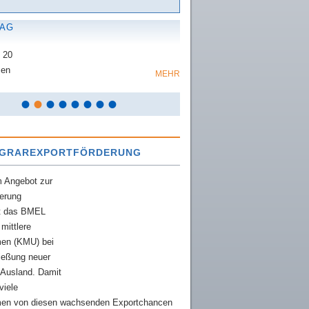
 AG
 20
zen
MEHR
•
•
•
•
•
•
•
•
AGRAREXPORTFÖRDERUNG
m Angebot zur
derung
zt das BMEL
 mittlere
en (KMU) bei
ießung neuer
 Ausland. Damit
viele
en von diesen wachsenden Exportchancen