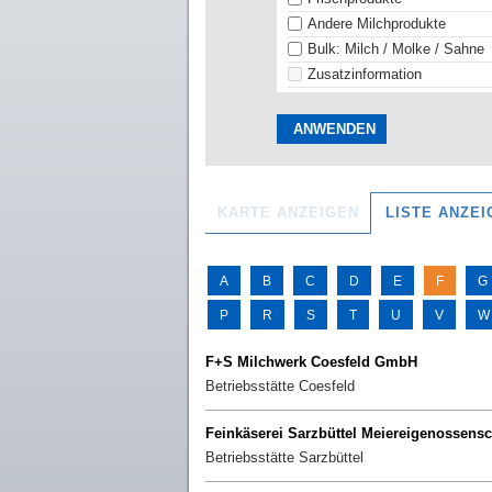
Andere Milchprodukte
Bulk: Milch / Molke / Sahne
Zusatzinformation
KARTE ANZEIGEN
LISTE ANZEI
A
B
C
D
E
F
G
P
R
S
T
U
V
W
F+S Milchwerk Coesfeld GmbH
Betriebsstätte
Coesfeld
Feinkäserei Sarzbüttel Meiereigenossensc
Betriebsstätte
Sarzbüttel