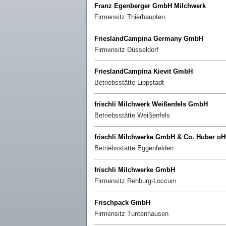
Franz Egenberger GmbH Milchwerk
Firmensitz
Thierhaupten
FrieslandCampina Germany GmbH
Firmensitz
Düsseldorf
FrieslandCampina Kievit GmbH
Betriebsstätte
Lippstadt
frischli Milchwerk Weißenfels GmbH
Betriebsstätte
Weißenfels
frischli Milchwerke GmbH & Co. Huber o
Betriebsstätte
Eggenfelden
frischli Milchwerke GmbH
Firmensitz
Rehburg-Loccum
Frischpack GmbH
Firmensitz
Tuntenhausen