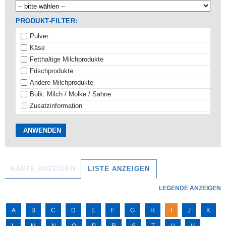
PRODUKT-FILTER:
Pulver
Käse
Fetthaltige Milchprodukte
Frischprodukte
Andere Milchprodukte
Bulk: Milch / Molke / Sahne
Zusatzinformation
KARTE ANZEIGEN
LISTE ANZEIGEN
LEGENDE ANZEIGEN
A
B
C
D
E
F
G
H
I
J
K
L
M
N
O
P
R
S
T
U
V