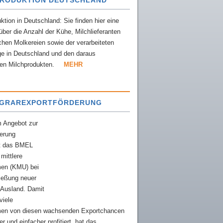
PRODUKTION DEUTSCHLAND
ktion in Deutschland: Sie finden hier eine
über die Anzahl der Kühe, Milchlieferanten
hen Molkereien sowie der verarbeiteten
e in Deutschland und den daraus
ten Milchprodukten.
MEHR
AGRAREXPORTFÖRDERUNG
m Angebot zur
derung
zt das BMEL
 mittlere
en (KMU) bei
ießung neuer
 Ausland. Damit
viele
en von diesen wachsenden Exportchancen
r und einfacher profitiert, hat das