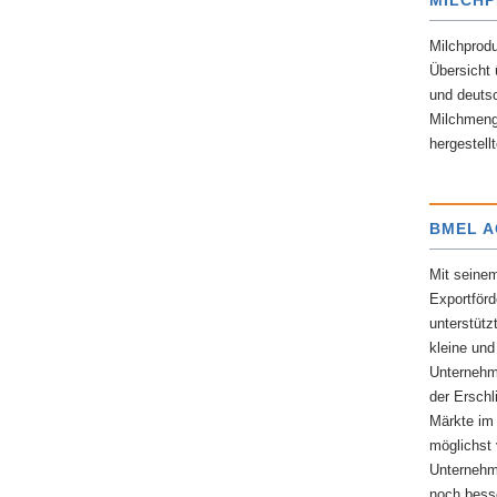
MILCH
Milchprodu
Übersicht 
und deutsc
Milchmeng
hergestell
BMEL 
Mit seine
Exportför
unterstüt
kleine und
Unternehm
der Erschl
Märkte im
möglichst 
Unternehm
noch besse