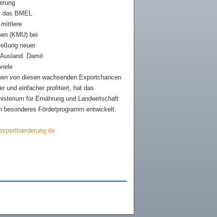
derung
zt das BMEL
 mittlere
en (KMU) bei
ießung neuer
 Ausland. Damit
viele
en von diesen wachsenden Exportchancen
r und einfacher profitiert, hat das
isterium für Ernährung und Landwirtschaft
n besonderes Förderprogramm entwickelt.
exportfoerderung.de