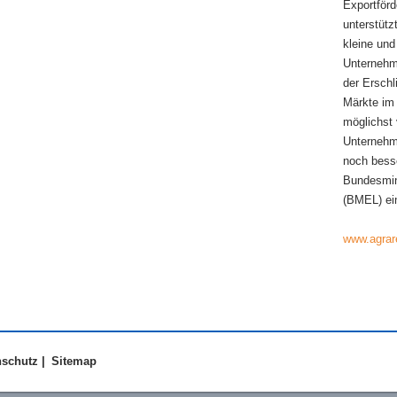
Exportför
unterstüt
kleine und
Unternehm
der Erschl
Märkte im
möglichst 
Unternehm
noch besse
Bundesmin
(BMEL) ei
www.agrar
nschutz
|
Sitemap