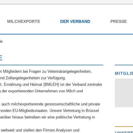
MILCHEXPORTE
DER VERBAND
PRESSE
le
E
en Mitgliedern bei Fragen zu Veterinärangelegenheiten,
MITGLI
und Zollangelegenheiten zur Verfügung. ‎
t, Ernährung und Heimat (BMLEH) ist der Verband zentraler
ng der exportierenden Unternehmen von Milch und
s auch milchexportierende genossenschaftliche und private
enden EU-Mitgliedsstaaten. Unsere Vertretung in Brüssel
rüber hinaus betreiben wir eine politische Vertretung in
eltweit und stellen den Firmen Analysen und