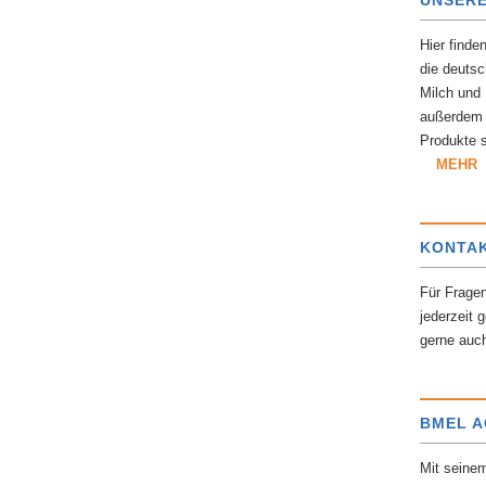
UNSERE
Hier finde
die deutsc
Milch und 
außerdem I
Produkte 
MEHR
KONTA
Für Frage
jederzeit 
gerne auc
BMEL 
Mit seine